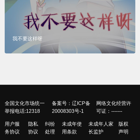
我不要这样呀
全国文化市场统一
备案号：辽ICP备
网络文化经营许
举报电话:12318
20008303号-1
可证：-------
用户服
隐私
纠纷
未成年使
未成年人家
版权
务协议
协议
处理
用条款
长监护
声明